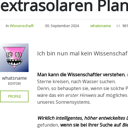
extrasolaren Pla
In
Wissenschaft
30. September 2024
whatsname
961
Ich bin nun mal kein Wissenschaf
Man kann die Wissenschaftler verstehen
,
whatsname
Sterne kreisen, nach Wasser suchen.
EDITOR
Denn, so behaupten sie, wenn sie solche 
wäre das ein
erster Hinweis
auf mögliche
PROFILE
unseres Sonnensystems.
Wirklich intelligentes, höher entwickeltes 
gefunden,
wenn sie bei ihrer Suche auf
Bi