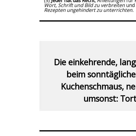
(5)
Jeder hat das Recht
, Anleitungen fü
Wort, Schrift und Bild zu verbreiten
und 
Rezepten ungehindert zu unterrichten.
Die einkehrende, la
beim sonntägliche
Kuchenschmaus, ne
umsonst: Torte