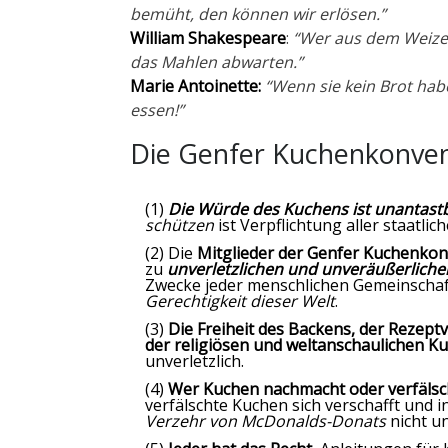
bemüht, den können wir erlösen.”
William Shakespeare
:
“Wer aus dem Weize
das Mahlen abwarten.”
Marie Antoinette:
“Wenn sie kein Brot hab
essen!”
Die Genfer Kuchenkonve
(1)
Die Würde des Kuchens ist unantast
schützen
ist Verpflichtung aller staatlic
(2) Die
Mitglieder der Genfer Kuchenko
zu
unverletzlichen und unveräußerlich
Zwecke jeder menschlichen Gemeinschaf
Gerechtigkeit dieser Welt
.
(3)
Die Freiheit des Backens, der Rezeptv
der religiösen und weltanschaulichen 
unverletzlich.
(4)
Wer Kuchen nachmacht oder verfälsc
verfälschte Kuchen sich verschafft und i
Verzehr von McDonalds-Donats
nicht u